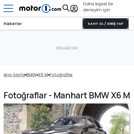
Daha kişisel bir
deneyim için
Haberler
KAYIT OL / GİRİŞ YAP
Ana Sayfa
BMW
X6 M
Fotoğraflar
Fotoğraflar - Manhart BMW X6 M