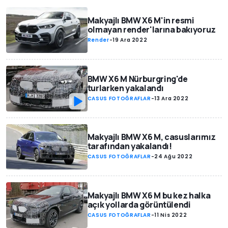
Makyajlı BMW X6 M'in resmi
olmayan render'larına bakıyoruz
Render
-
19 Ara 2022
BMW X6 M Nürburgring'de
turlarken yakalandı
CASUS FOTOĞRAFLAR
-
13 Ara 2022
Makyajlı BMW X6 M, casuslarımız
tarafından yakalandı!
CASUS FOTOĞRAFLAR
-
24 Ağu 2022
Makyajlı BMW X6 M bu kez halka
açık yollarda görüntülendi
CASUS FOTOĞRAFLAR
-
11 Nis 2022