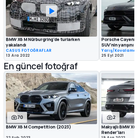
BMW X6 M Nürburgring'de turlarken
Porsche Cayenne,
yakalandı
SUV'nin yarışını i
CASUS FOTOĞRAFLAR
Yarış/Kovalama
13 Ara 2022
25 Eyl 2021
En güncel fotoğraf
70
2
BMW X6 M Competition (2023)
Makyajlı BMW X6
Render'ları
22 Şub 2023
19 Ara 2022