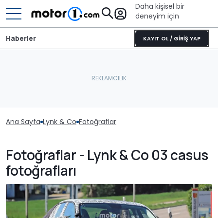
Daha kişisel bir
deneyim için
Haberler
KAYIT OL / GİRİŞ YAP
Ana Sayfa
Lynk & Co
Fotoğraflar
Fotoğraflar - Lynk & Co 03 casus
fotoğrafları