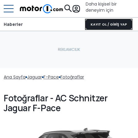
Daha kişisel bir
deneyim için
Haberler
KAYIT OL / GİRİŞ YAP
Ana Sayfa
Jaguar
F-Pace
Fotoğraflar
Fotoğraflar - AC Schnitzer
Jaguar F-Pace