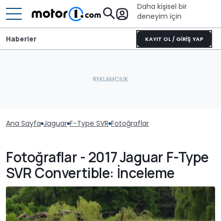
Daha kişisel bir
deneyim için
Haberler
KAYIT OL / GİRİŞ YAP
Ana Sayfa
Jaguar
F-Type SVR
Fotoğraflar
Fotoğraflar - 2017 Jaguar F-Type
SVR Convertible: İnceleme