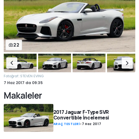
22
:
Fotoğraf
STEVEN EVING
7 Haz 2017
da
09:35
Makaleler
2017 Jaguar F-Type SVR
Convertible İncelemesi
ARAÇ TESTLERİ
-
7 Haz 2017