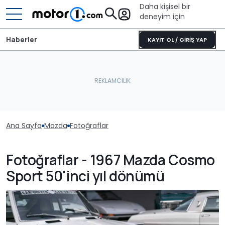
Daha kişisel bir
deneyim için
Haberler
KAYIT OL / GİRİŞ YAP
Ana Sayfa
Mazda
Fotoğraflar
Fotoğraflar - 1967 Mazda Cosmo
Sport 50'inci yıl dönümü