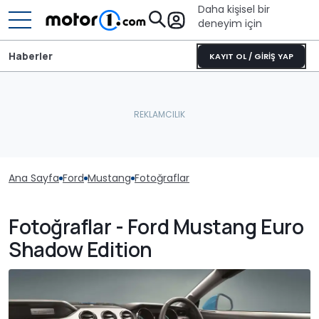
Daha kişisel bir
deneyim için
Haberler
KAYIT OL / GİRİŞ YAP
Ana Sayfa
Ford
Mustang
Fotoğraflar
Fotoğraflar - Ford Mustang Euro
Shadow Edition