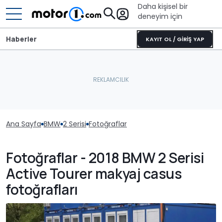
Daha kişisel bir
deneyim için
Haberler
KAYIT OL / GİRİŞ YAP
Ana Sayfa
BMW
2 Serisi
Fotoğraflar
Fotoğraflar - 2018 BMW 2 Serisi
Active Tourer makyaj casus
fotoğrafları