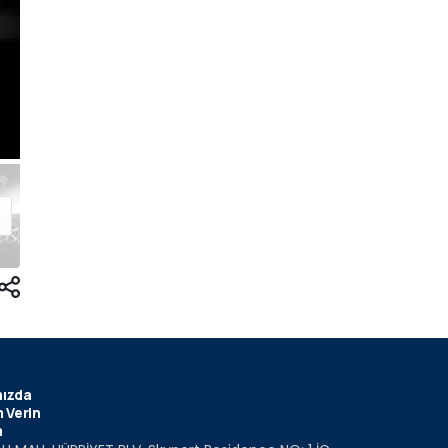
ızda
 Verin
m