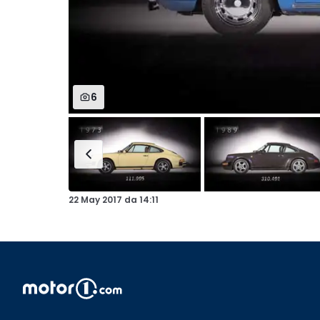
6
22 May 2017
da
14:11