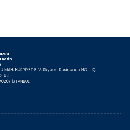
ızda
 Verin
m
U MAH. HÜRRİYET BLV. Skyport Residence NO: 1 İÇ
O: 62
DÜZÜ/ İSTANBUL