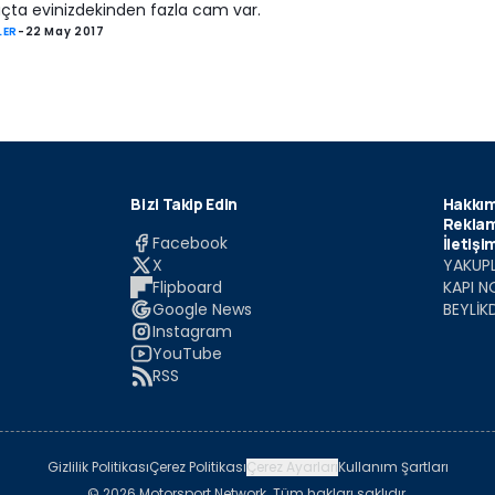
açta evinizdekinden fazla cam var.
LER
-
22 May 2017
Bizi Takip Edin
Hakkım
Reklam
Facebook
İletişi
X
YAKUPL
Flipboard
KAPI N
Google News
BEYLİK
Instagram
YouTube
RSS
Gizlilik Politikası
Çerez Politikası
Çerez Ayarları
Kullanım Şartları
© 2026 Motorsport Network. Tüm hakları saklıdır.