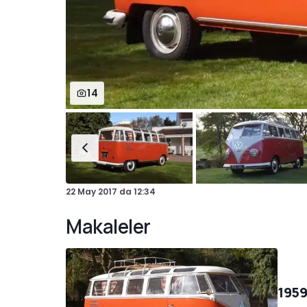
14
22 May 2017
da
12:34
Makaleler
1959