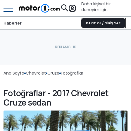
Daha kişisel bir
deneyim için
Haberler
KAYIT OL / GİRİŞ YAP
Ana Sayfa
Chevrolet
Cruze
Fotoğraflar
Fotoğraflar - 2017 Chevrolet
Cruze sedan