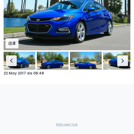
8
22 May 2017
da
08:48