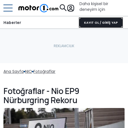
Daha kişisel bir
deneyim için
Haberler
KAYIT OL / GİRİŞ YAP
Ana Sayfa
NIO
Fotoğraflar
Fotoğraflar - Nio EP9
Nürburgring Rekoru