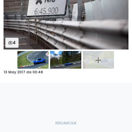
4
13 May 2017
da
00:48