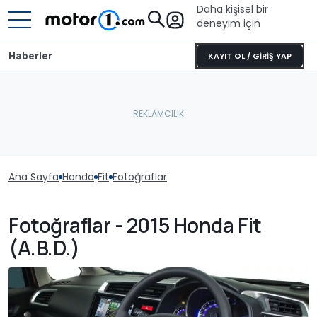
Daha kişisel bir
deneyim için
Haberler
KAYIT OL / GİRİŞ YAP
Ana Sayfa
Honda
Fit
Fotoğraflar
Fotoğraflar - 2015 Honda Fit
(A.B.D.)