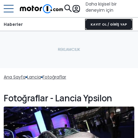
Daha kişisel bir
deneyim için
Haberler
KAYIT OL / GİRİŞ YAP
Ana Sayfa
Lancia
Fotoğraflar
Fotoğraflar - Lancia Ypsilon