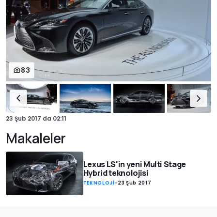
83
23 Şub 2017
da
02:11
Makaleler
Lexus LS'in yeni Multi Stage
Hybrid teknolojisi
TEKNOLOJİ
-
23 Şub 2017