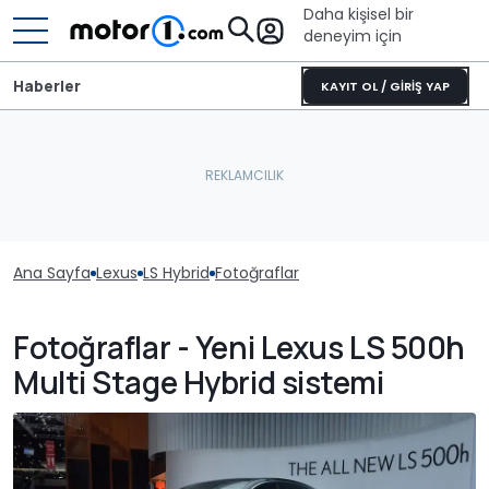
Daha kişisel bir
deneyim için
Haberler
KAYIT OL / GİRİŞ YAP
Ana Sayfa
Lexus
LS Hybrid
Fotoğraflar
Fotoğraflar - Yeni Lexus LS 500h
Multi Stage Hybrid sistemi