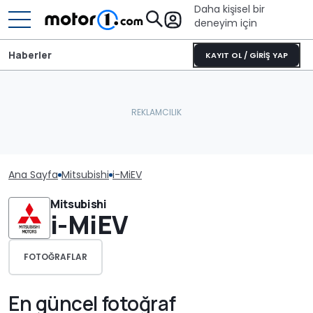
Daha kişisel bir
deneyim için
Haberler
KAYIT OL / GİRİŞ YAP
Ana Sayfa
Mitsubishi
i-MiEV
Mitsubishi
i-MiEV
FOTOĞRAFLAR
En güncel fotoğraf