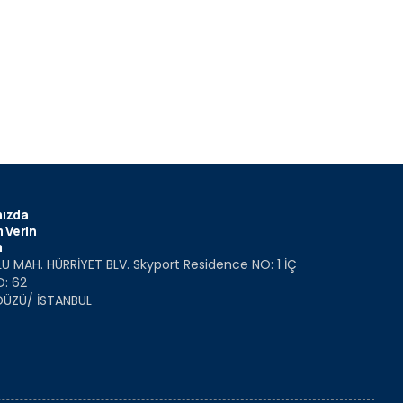
ızda
 Verin
m
U MAH. HÜRRİYET BLV. Skyport Residence NO: 1 İÇ
O: 62
DÜZÜ/ İSTANBUL