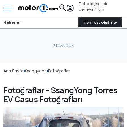
Daha kişisel bir
deneyim için
Haberler
KAYIT OL / GİRİŞ YAP
Ana Sayfa
Ssangyong
Fotoğraflar
Fotoğraflar - SsangYong Torres
EV Casus Fotoğrafları