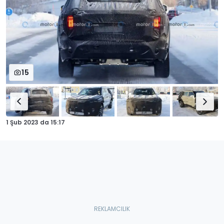
15
1 Şub 2023
da
15:17