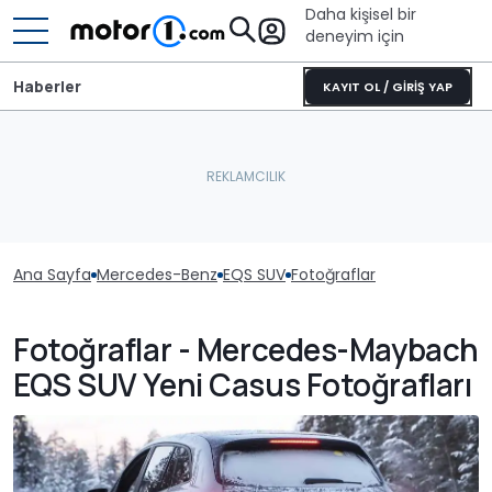
Daha kişisel bir
deneyim için
Haberler
KAYIT OL / GİRİŞ YAP
Ana Sayfa
Mercedes-Benz
EQS SUV
Fotoğraflar
Fotoğraflar - Mercedes-Maybach
EQS SUV Yeni Casus Fotoğrafları