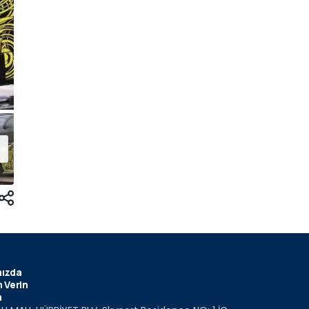
ızda
 Verin
m