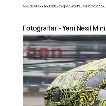
Ana Sayfa
MINI
John Cooper Works Countryman
F
Fotoğraflar - Yeni Nesil M