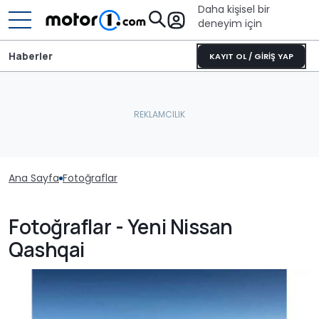
Daha kişisel bir
deneyim için
Haberler
KAYIT OL / GİRİŞ YAP
Ana Sayfa
Fotoğraflar
Fotoğraflar - Yeni Nissan
Qashqai