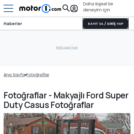
Daha kişisel bir
deneyim için
Haberler
KAYIT OL / GİRİŞ YAP
Ana Sayfa
Fotoğraflar
Fotoğraflar - Makyajlı Ford Super
Duty Casus Fotoğraflar