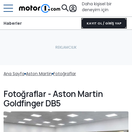
Daha kişisel bir
deneyim için
Haberler
KAYIT OL / GİRİŞ YAP
Ana Sayfa
Aston Martin
Fotoğraflar
Fotoğraflar - Aston Martin
Goldfinger DB5