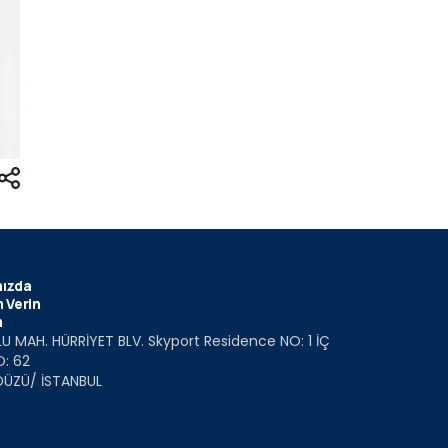
ızda
 Verin
m
U MAH. HÜRRİYET BLV. Skyport Residence NO: 1 İÇ
O: 62
DÜZÜ/ İSTANBUL