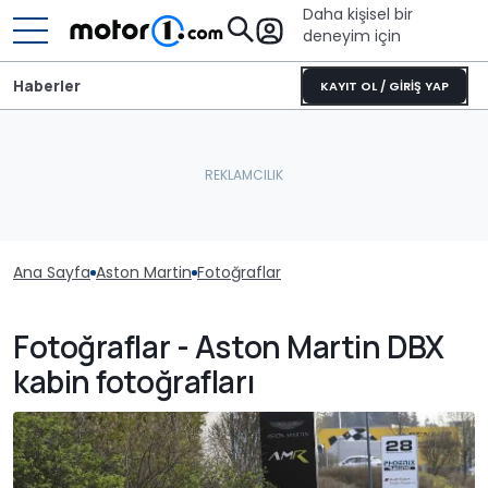
Daha kişisel bir
deneyim için
Haberler
KAYIT OL / GİRİŞ YAP
Ana Sayfa
Aston Martin
Fotoğraflar
Fotoğraflar - Aston Martin DBX
kabin fotoğrafları