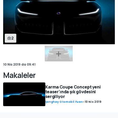
2
10 Nis 2019
da
09:41
Makaleler
Karma Coupe Concept yeni
teaser'ında şık gövdesini
sergiliyor
Şanghay Otomobil Fuarı
-
10 Nis 2019