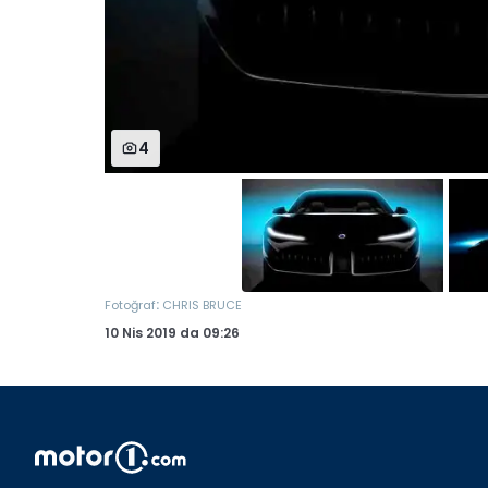
4
:
Fotoğraf
CHRIS BRUCE
10 Nis 2019
da
09:26