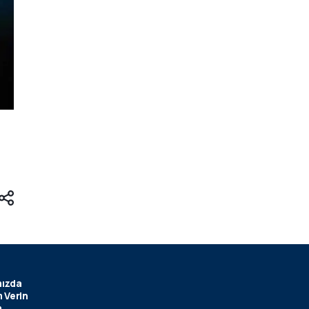
ızda
 Verin
m