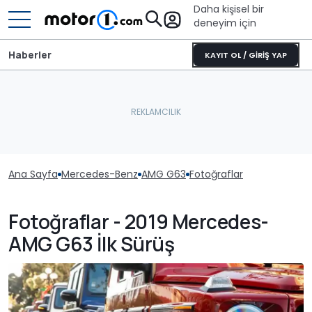
Daha kişisel bir
deneyim için
Haberler
KAYIT OL / GİRİŞ YAP
Ana Sayfa
Mercedes-Benz
AMG G63
Fotoğraflar
Fotoğraflar - 2019 Mercedes-
AMG G63 İlk Sürüş