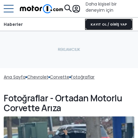
Daha kişisel bir
deneyim için
Haberler
KAYIT OL / GİRİŞ YAP
Ana Sayfa
Chevrolet
Corvette
Fotoğraflar
Fotoğraflar - Ortadan Motorlu
Corvette Arıza