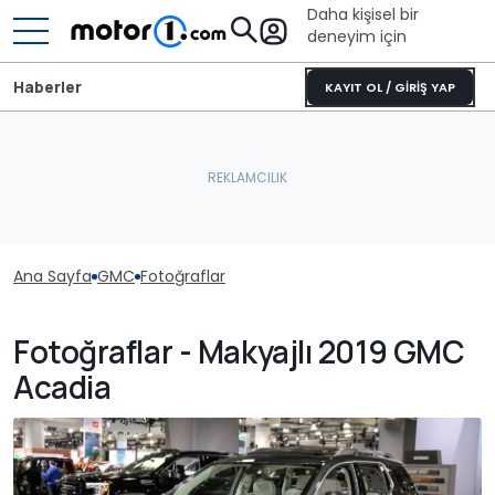
Daha kişisel bir
deneyim için
Haberler
KAYIT OL / GİRİŞ YAP
Ana Sayfa
GMC
Fotoğraflar
Fotoğraflar - Makyajlı 2019 GMC
Acadia