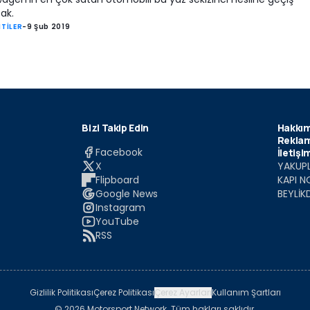
ak.
TİLER
-
9 Şub 2019
Bizi Takip Edin
Hakkım
Reklam
Facebook
İletişi
X
YAKUPL
Flipboard
KAPI N
Google News
BEYLİK
Instagram
YouTube
RSS
Gizlilik Politikası
Çerez Politikası
Çerez Ayarları
Kullanım Şartları
© 2026 Motorsport Network. Tüm hakları saklıdır.