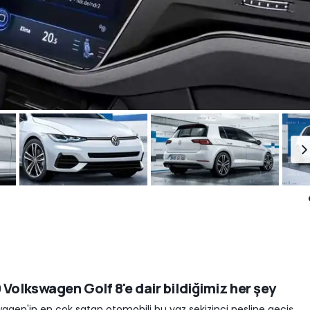
 Volkswagen Golf 8'e dair bildiğimiz her şey
agen'in en çok satan otomobili bu yaz sekizinci nesline geçiş