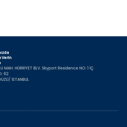
ızda
 Verin
m
U MAH. HÜRRİYET BLV. Skyport Residence NO: 1 İÇ
O: 62
DÜZÜ/ İSTANBUL