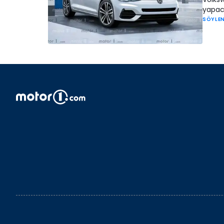
yapac
SÖYLEN