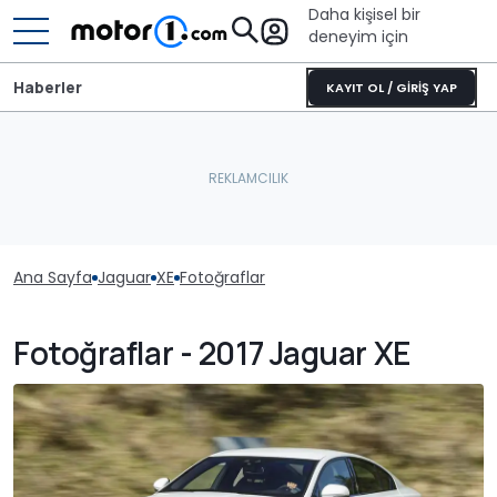
Daha kişisel bir
deneyim için
Haberler
KAYIT OL / GİRİŞ YAP
Ana Sayfa
Jaguar
XE
Fotoğraflar
Fotoğraflar - 2017 Jaguar XE