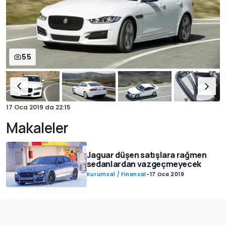
55
17 Oca 2019
da
22:15
Makaleler
Jaguar düşen satışlara rağmen
sedanlardan vazgeçmeyecek
Kurumsal / Finansal
-
17 Oca 2019