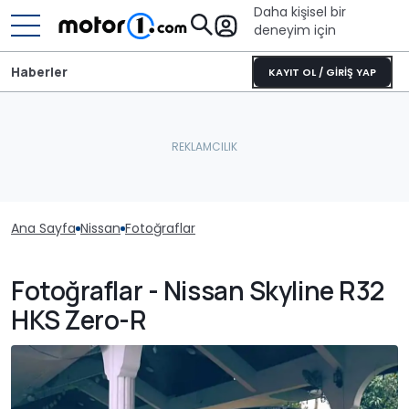
Daha kişisel bir
deneyim için
Haberler
KAYIT OL / GİRİŞ YAP
Ana Sayfa
Nissan
Fotoğraflar
Fotoğraflar - Nissan Skyline R32
HKS Zero-R