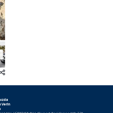
ızda
 Verin
m