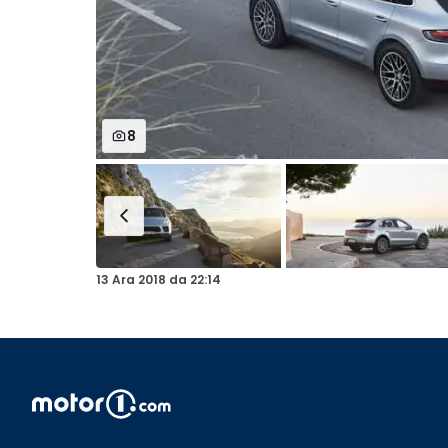
8
13 Ara 2018
da
22:14