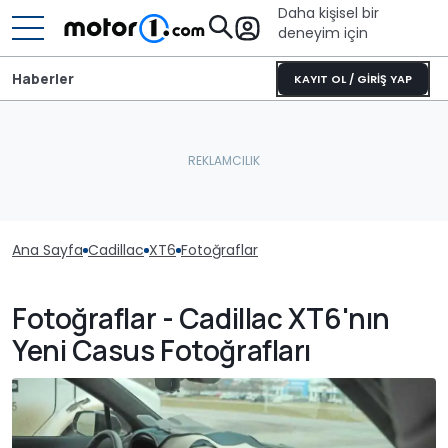
Daha kişisel bir
deneyim için
Haberler
KAYIT OL / GİRİŞ YAP
Ana Sayfa
Cadillac
XT6
Fotoğraflar
Fotoğraflar - Cadillac XT6'nın
Yeni Casus Fotoğrafları