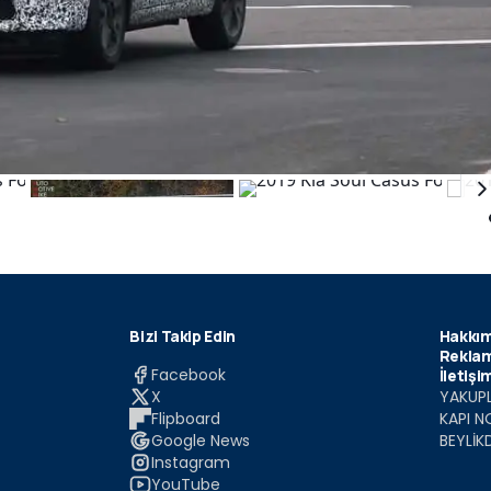
Bizi Takip Edin
Hakkım
Reklam
Facebook
İletişi
X
YAKUPL
Flipboard
KAPI N
Google News
BEYLİK
Instagram
YouTube