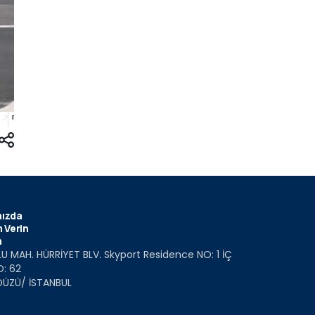
ızda
 Verin
m
U MAH. HÜRRİYET BLV. Skyport Residence NO: 1 İÇ
O: 62
DÜZÜ/ İSTANBUL