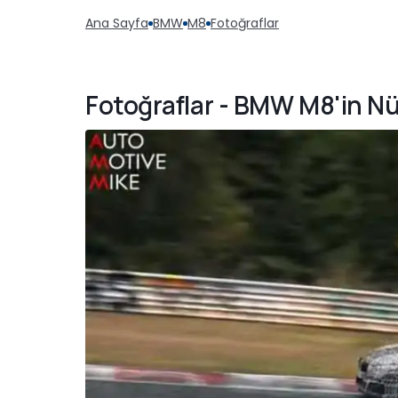
Ana Sayfa
BMW
M8
Fotoğraflar
Fotoğraflar - BMW M8'in N