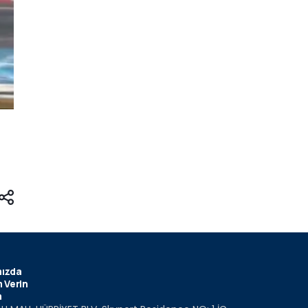
ızda
 Verin
m