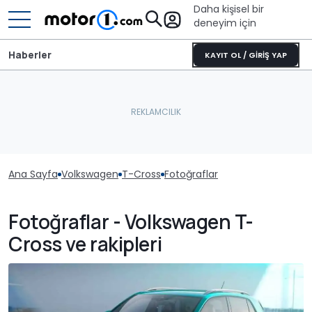
Daha kişisel bir
deneyim için
Haberler
KAYIT OL / GİRİŞ YAP
Ana Sayfa
Volkswagen
T-Cross
Fotoğraflar
Fotoğraflar - Volkswagen T-
Cross ve rakipleri