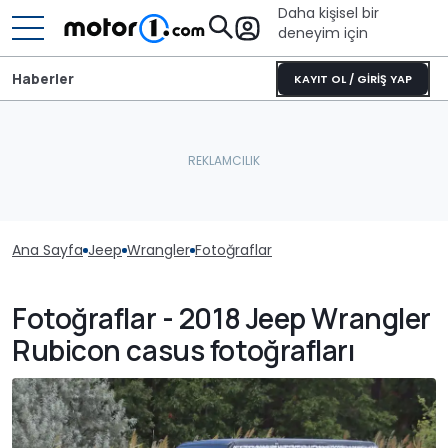
Daha kişisel bir
deneyim için
Haberler
KAYIT OL / GİRİŞ YAP
Ana Sayfa
Jeep
Wrangler
Fotoğraflar
Fotoğraflar - 2018 Jeep Wrangler
Rubicon casus fotoğrafları