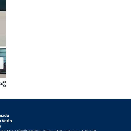
ızda
 Verin
m