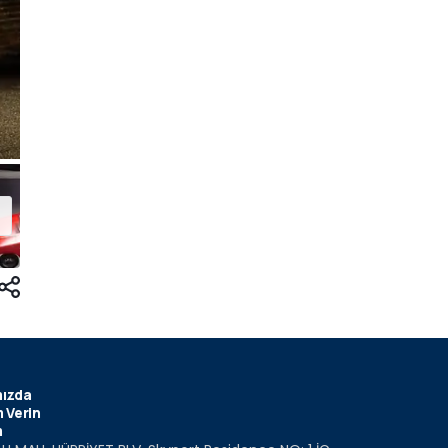
ızda
 Verin
m