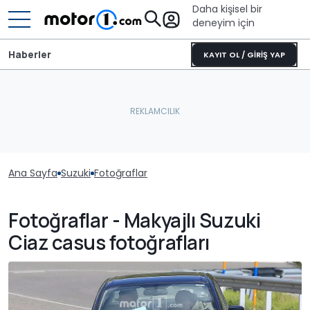
Daha kişisel bir
deneyim için
Haberler
KAYIT OL / GİRİŞ YAP
Ana Sayfa
Suzuki
Fotoğraflar
Fotoğraflar - Makyajlı Suzuki
Ciaz casus fotoğrafları