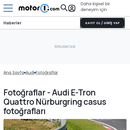
Daha kişisel bir
deneyim için
Haberler
KAYIT OL / GİRİŞ YAP
Ana Sayfa
Audi
Fotoğraflar
Fotoğraflar - Audi E-Tron
Quattro Nürburgring casus
fotoğrafları