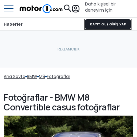
Daha kişisel bir
deneyim için
Haberler
KAYIT OL / GİRİŞ YAP
Ana Sayfa
BMW
M8
Fotoğraflar
Fotoğraflar - BMW M8
Convertible casus fotoğraflar