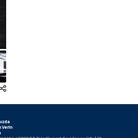
ızda
 Verin
m