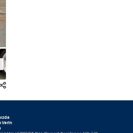
ızda
 Verin
m