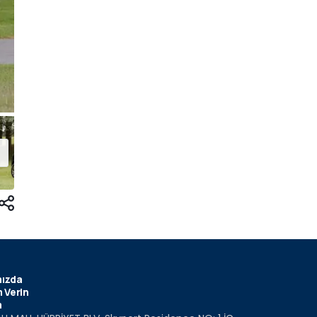
ızda
 Verin
m