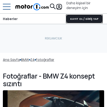
Daha kişisel bir
deneyim için
Haberler
KAYIT OL / GİRİŞ YAP
Ana Sayfa
BMW
Z4
Fotoğraflar
Fotoğraflar - BMW Z4 konsept
sızıntı