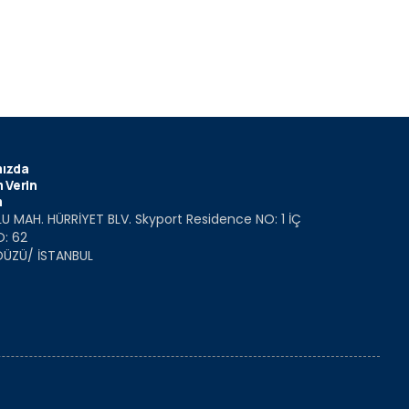
ızda
 Verin
m
U MAH. HÜRRİYET BLV. Skyport Residence NO: 1 İÇ
O: 62
DÜZÜ/ İSTANBUL