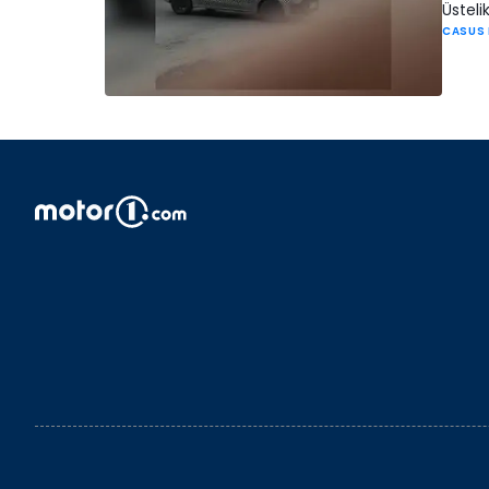
Üsteli
CASUS