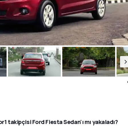
r1 takipçisi Ford Fiesta Sedan'ı mı yakaladı?