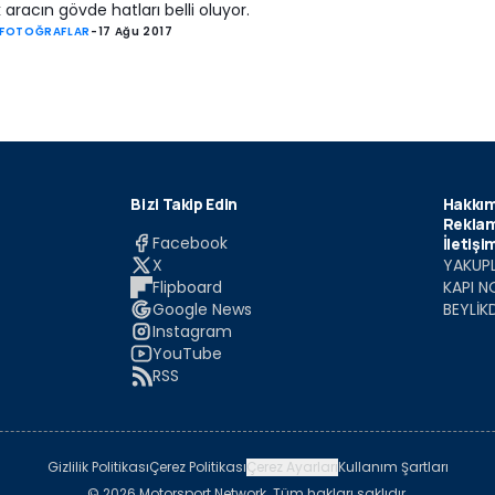
k aracın gövde hatları belli oluyor.
 FOTOĞRAFLAR
-
17 Ağu 2017
Bizi Takip Edin
Hakkım
Reklam
Facebook
İletişi
X
YAKUPL
Flipboard
KAPI N
Google News
BEYLİK
Instagram
YouTube
RSS
Gizlilik Politikası
Çerez Politikası
Çerez Ayarları
Kullanım Şartları
© 2026 Motorsport Network. Tüm hakları saklıdır.