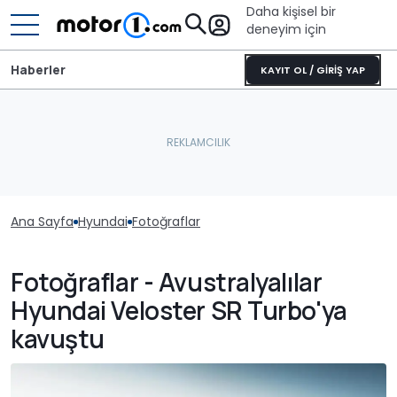
Daha kişisel bir
deneyim için
Haberler
KAYIT OL / GİRİŞ YAP
Ana Sayfa
Hyundai
Fotoğraflar
Fotoğraflar - Avustralyalılar
Hyundai Veloster SR Turbo'ya
kavuştu